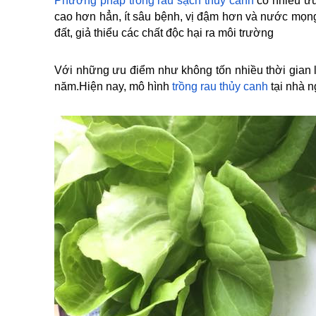
Phương pháp trồng rau sạch thủy canh
có nhiều ưu
cao hơn hẳn, ít sâu bệnh, vị đậm hơn và nước mọng 
đất, giả thiểu các chất độc hại ra môi trường
Với những ưu điểm như không tốn nhiều thời gian la
năm.Hiện nay, mô hình
trồng rau thủy canh
tại nhà 