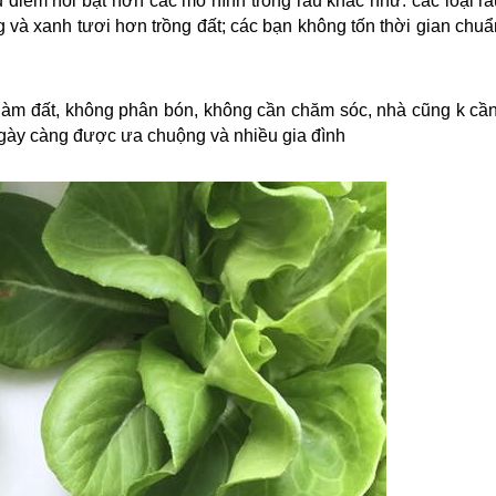
 điểm nổi bật hơn các mô hình trồng rau khác như: các loại r
và xanh tươi hơn trồng đất; các bạn không tốn thời gian chuẩn
̀m đất, không phân bón, không cần chăm sóc, nhà cũng k cần p
ngày càng được ưa chuộng và nhiều gia đình