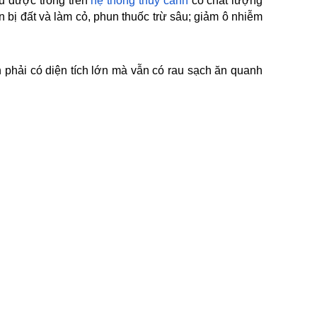
au được trồng trên
hệ thống thủy canh
có chất lượng
 bị đất và làm cỏ, phun thuốc trừ sâu; giảm ô nhiễm
hải có diện tích lớn mà vẫn có rau sạch ăn quanh