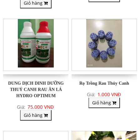
Giỏ hàng
DUNG DỊCH DINH DƯỠNG
Rọ Trồng Rau Thủy Canh
THUỶ CANH RAU ĂN LÁ
Giá:
1.000 VNĐ
HYDRO OPTIMUM
Giỏ hàng
Giá:
75.000 VNĐ
Giỏ hàng