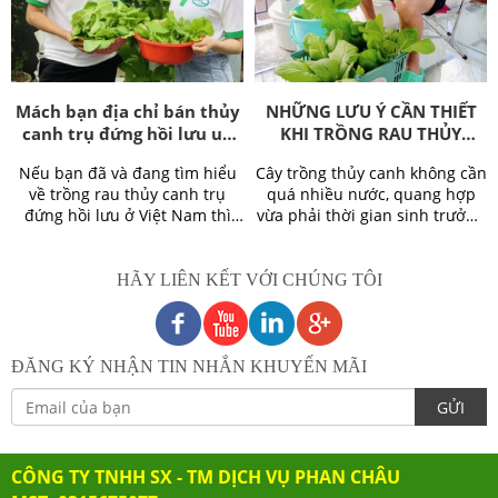
Mách bạn địa chỉ bán thủy
NHỮNG LƯU Ý CẦN THIẾT
canh trụ đứng hồi lưu uy
KHI TRỒNG RAU THỦY
tín, chất lượng
CANH TẠI NHÀ
Nếu bạn đã và đang tìm hiểu
Cây trồng thủy canh không cần
về trồng rau thủy canh trụ
quá nhiều nước, quang hợp
đứng hồi lưu ở Việt Nam thì
vừa phải thời gian sinh trưởng
chắc chắn không thể không
không quá ngắn hay quá dài.
nhắc đến thủy canh Phan
Những lưu ý cần thiết khi
Châu. Phan Châu là đơn vị có
trồng rau thủy canh để rau đạt
HÃY LIÊN KẾT VỚI CHÚNG TÔI
nhiều kinh nghiệm trong tư
năng suất vượt trội.
vấn và xây dựng thiết kế các
mô hình thuỷ canh. Chúng tôi
cung cấp các giải pháp giúp tối
ĐĂNG KÝ NHẬN TIN NHẮN KHUYẾN MÃI
ưu các chi phí đầu xây dựng,
thiết kế mô hình trồng rau
GỬI
thủy canh ở mọi quy mô. Các
giải pháp do Phan Châu đều
hướng đến mục tiêu tiết kiệm
CÔNG TY TNHH SX - TM DỊCH VỤ PHAN CHÂU
chi phí, hiệu quả cao, chất