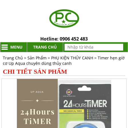
Hotline:
0906 452 483
MENU
TRANG CHỦ
Trang Chủ
>
Sản Phẩm
>
PHỤ KIỆN THỦY CANH
>
Timer hẹn giờ
cơ Up Aqua chuyên dùng thủy canh
CHI TIẾT SẢN PHẨM