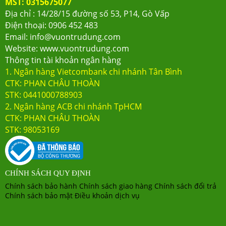
MST: 0315675077
lượng hoàn hảo.
Địa chỉ : 14/28/15 đường số 53, P14, Gò Vấp
Điện thoại: 0906 452 483
Email: info@vuontrudung.com
Website: www.vuontrudung.com
Thông tin tài khoản ngân hàng
1. Ngân hàng Vietcombank chi nhánh Tân Bình
CTK: PHAN CHÂU THOÀN
STK: 0441000788903
2.
Ngân hàng ACB chi nhánh TpHCM
CTK: PHAN CHÂU THOÀN
STK: 98053169
CHÍNH SÁCH QUY ĐỊNH
Chính sách bảo hành
Chính sách giao hàng
Chính sách đổi trả
Chính sách bảo mật
Điều khoản dịch vụ