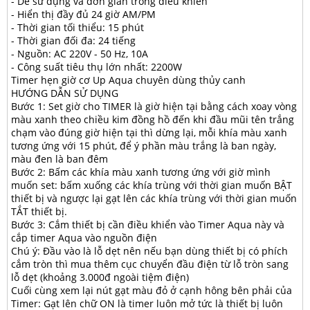
- Dễ sử dụng và đơn giản trong điều khiển
- Hiển thị đầy đủ 24 giờ AM/PM
- Thời gian tối thiểu: 15 phút
- Thời gian đối đa: 24 tiếng
- Nguồn: AC 220V - 50 Hz, 10A
- Công suất tiêu thụ lớn nhất: 2200W
Timer hẹn giờ cơ Up Aqua chuyên dùng thủy canh
HƯỚNG DẪN SỬ DỤNG
Bước 1: Set giờ cho TIMER là giờ hiện tại bằng cách xoay vòng
màu xanh theo chiều kim đồng hồ đến khi đầu mũi tên trắng
chạm vào đúng giờ hiện tại thì dừng lại, mỗi khía màu xanh
tương ứng với 15 phút, để ý phần màu trắng là ban ngày,
màu đen là ban đêm
Bước 2: Bấm các khía màu xanh tương ứng với giờ mình
muốn set: bấm xuống các khía trùng với thời gian muốn BẬT
thiết bị và ngược lại gạt lên các khía trùng với thời gian muốn
TẮT thiết bị.
Bước 3: Cắm thiết bị cần điều khiển vào Timer Aqua này và
cắp timer Aqua vào nguồn điện
Chú ý: Đầu vào là lỗ dẹt nên nếu bạn dùng thiết bị có phích
cắm tròn thì mua thêm cục chuyển đầu điện từ lỗ tròn sang
lỗ dẹt (khoảng 3.000đ ngoài tiệm điện)
Cuối cùng xem lại nút gạt màu đỏ ở cạnh hông bên phải của
Timer: Gạt lên chữ ON là timer luôn mở tức là thiết bị luôn