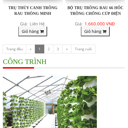
TRỤ THỦY CANH TRỒNG
BỘ TRỤ TRỒNG RAU 66 HỐC
RAU THÔNG MINH
TRỒNG CHỐNG CÚP ĐIỆN
Giá:
Liên Hệ
Giá:
1.660.000 VNĐ
Giỏ hàng
Giỏ hàng
Trang đầu
«
1
2
3
»
Trang cuối
CÔNG TRÌNH