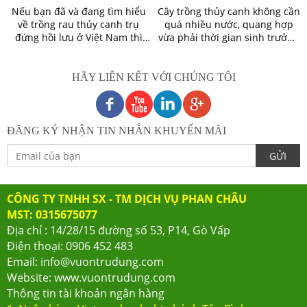
tín, chất lượng
CANH TẠI NHÀ
Nếu bạn đã và đang tìm hiểu
Cây trồng thủy canh không cần
về trồng rau thủy canh trụ
quá nhiều nước, quang hợp
đứng hồi lưu ở Việt Nam thì
vừa phải thời gian sinh trưởng
chắc chắn không thể không
không quá ngắn hay quá dài.
nhắc đến thủy canh Phan
Những lưu ý cần thiết khi
Châu. Phan Châu là đơn vị có
trồng rau thủy canh để rau đạt
HÃY LIÊN KẾT VỚI CHÚNG TÔI
nhiều kinh nghiệm trong tư
năng suất vượt trội.
vấn và xây dựng thiết kế các
mô hình thuỷ canh. Chúng tôi
cung cấp các giải pháp giúp tối
ĐĂNG KÝ NHẬN TIN NHẮN KHUYẾN MÃI
ưu các chi phí đầu xây dựng,
thiết kế mô hình trồng rau
GỬI
thủy canh ở mọi quy mô. Các
giải pháp do Phan Châu đều
hướng đến mục tiêu tiết kiệm
CÔNG TY TNHH SX - TM DỊCH VỤ PHAN CHÂU
chi phí, hiệu quả cao, chất
MST: 0315675077
lượng hoàn hảo.
Địa chỉ : 14/28/15 đường số 53, P14, Gò Vấp
Điện thoại: 0906 452 483
Email: info@vuontrudung.com
Website: www.vuontrudung.com
Thông tin tài khoản ngân hàng