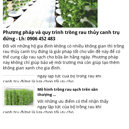
Phương pháp và quy trình trồng rau thủy canh trụ
đứng - Lh: 0906 452 483
Đối với những hộ gia đình không có nhiều không gian thì trồng
Mô hình trồng rau sạch trên sân
rau thủy canh trụ đứng là giải pháp tốt cho vấn đề này để có
thượng ...
thể cung cấp rau sạch cho bữa ăn hằng ngày. Phương pháp
Với những ưu điểm có thể nhận thấy
này không chỉ giúp bảo vệ môi trường mà còn giúp tạo thêm
ngay lập tức của bộ trồng rau khí
không gian xanh cho gia đình.
canh trụ đứng là lựa chọn tối ưu cho ...
Mô hình trồng rau sạch trên sân
thượng ...
Với những ưu điểm có thể nhận thấy
ngay lập tức của bộ trồng rau khí
canh trụ đứng là lựa chọn tối ưu cho ...