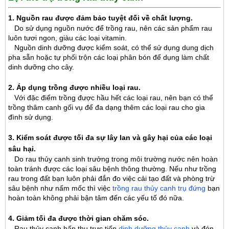
1. Nguồn rau được đảm bảo tuyệt đối về chất lượng.
Do sử dụng nguồn nước để trồng rau, nên các sản phẩm rau
luôn tươi ngon, giàu các loại vitamin.
Nguồn dinh dưỡng được kiểm soát, có thể sử dụng dung dịch
pha sẵn hoặc tự phối trộn các loại phân bón để dụng làm chất
dinh dưỡng cho cây.
2. Áp dụng trồng được nhiều loại rau.
Với đặc điểm trồng được hầu hết các loại rau, nên bạn có thể
trồng thâm canh gối vụ để đa dạng thêm các loại rau cho gia
đình sử dụng.
3. Kiểm soát được tối đa sự lây lan và gây hại của các loại
sâu hại.
Do rau thủy canh sinh trưởng trong môi trường nước nên hoàn
toàn tránh được các loại sâu bệnh thông thường. Nếu như trồng
rau trong đất bạn luôn phải đắn đo việc cải tạo đất và phòng trừ
sâu bệnh như nấm mốc thì việc
trồng rau thủy canh trụ đứng
bạn
hoàn toàn không phải bận tâm đến các yếu tố đó nữa.
4. Giảm tối đa được thời gian chăm sóc.
Rau thủy canh hấp thụ trực tiếp
dinh dưỡng thủy canh
và đón