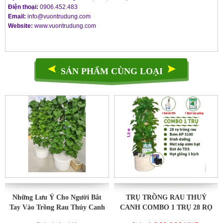
Điện thoại:
0906.452.483
Email:
info@vuontrudung.com
Website:
www.vuontrudung.com
SẢN PHẨM CÙNG LOẠI
Những Lưu Ý Cho Người Bắt
TRỤ TRỒNG RAU THUỶ
Tay Vào Trồng Rau Thủy Canh
CANH COMBO 1 TRỤ 28 RỌ