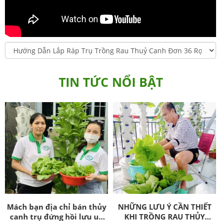
TIN TỨC NỔI BẬT
Mách bạn địa chỉ bán thủy
NHỮNG LƯU Ý CẦN THIẾT
canh trụ đứng hồi lưu uy
KHI TRỒNG RAU THỦY