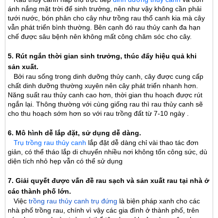
ánh nắng mặt trời để sinh trưởng, nên như vậy không cần phải
tưới nước, bón phân cho cây như trồng rau thổ canh kia mà cây
vẫn phát triển bình thường. Bên cạnh đó rau thủy canh đa hạn
chế được sâu bệnh nên không mất công chăm sóc cho cây.
5. Rút ngắn thời gian sinh trưởng, thúc đẩy hiệu quả khi
sản xuất.
Bởi rau sống trong dinh dưỡng thủy canh, cây được cung cấp
chất dinh dưỡng thường xuyên nên cây phát triển nhanh hơn.
Năng suất rau thủy canh cao hơn, thời gian thu hoạch được rút
ngắn lại. Thông thường với cùng giống rau thì rau thủy canh sẽ
cho thu hoạch sớm hơn so với rau trồng đất từ 7-10 ngày .
6. Mô hình dễ lắp đặt, sử dụng dễ dàng.
Trụ trồng rau thủy canh
lắp đặt dễ dàng chỉ vài thao tác đơn
giản, có thể tháo lắp di chuyển nhiều nơi không tốn công sức, dù
diện tích nhỏ hẹp vẫn có thể sử dụng
7. Giải quyết được vấn đề rau sạch và sản xuất rau tại nhà ở
các thành phố lớn.
Việc
trồng rau thủy canh trụ đứng
là biện pháp xanh cho các
nhà phố trồng rau, chính vì vậy các gia đình ở thành phố, trên