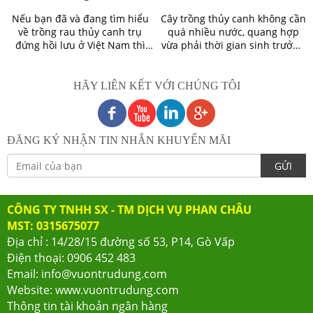
tín, chất lượng
CANH TẠI NHÀ
Nếu bạn đã và đang tìm hiểu
Cây trồng thủy canh không cần
về trồng rau thủy canh trụ
quá nhiều nước, quang hợp
đứng hồi lưu ở Việt Nam thì
vừa phải thời gian sinh trưởng
chắc chắn không thể không
không quá ngắn hay quá dài.
nhắc đến thủy canh Phan
Những lưu ý cần thiết khi
Châu. Phan Châu là đơn vị có
trồng rau thủy canh để rau đạt
HÃY LIÊN KẾT VỚI CHÚNG TÔI
nhiều kinh nghiệm trong tư
năng suất vượt trội.
vấn và xây dựng thiết kế các
mô hình thuỷ canh. Chúng tôi
cung cấp các giải pháp giúp tối
ĐĂNG KÝ NHẬN TIN NHẮN KHUYẾN MÃI
ưu các chi phí đầu xây dựng,
thiết kế mô hình trồng rau
GỬI
thủy canh ở mọi quy mô. Các
giải pháp do Phan Châu đều
hướng đến mục tiêu tiết kiệm
CÔNG TY TNHH SX - TM DỊCH VỤ PHAN CHÂU
chi phí, hiệu quả cao, chất
MST: 0315675077
lượng hoàn hảo.
Địa chỉ : 14/28/15 đường số 53, P14, Gò Vấp
Điện thoại: 0906 452 483
Email: info@vuontrudung.com
Website: www.vuontrudung.com
Thông tin tài khoản ngân hàng