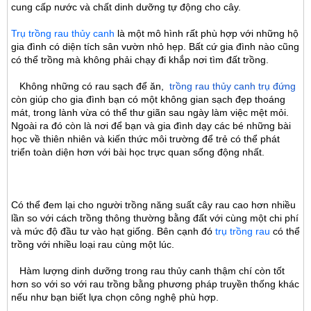
cung cấp nước và chất dinh dưỡng tự động cho cây.
Trụ trồng rau thủy canh
là một mô hình rất phù hợp với những hộ
gia đình có diện tích sân vườn nhỏ hẹp. Bất cứ gia đình nào cũng
có thể trồng mà không phải chạy đi khắp nơi tìm đất trồng.
Không những có rau sạch để ăn,
trồng rau thủy canh trụ đứng
còn giúp cho gia đình bạn có một không gian sạch đẹp thoáng
mát, trong lành vừa có thể thư giãn sau ngày làm việc mệt mỏi.
Ngoài ra đó còn là nơi để bạn và gia đình dạy các bé những bài
học về thiên nhiên và kiến thức môi trường để trẻ có thể phát
triển toàn diện hơn với bài học trực quan sống động nhất.
Có thể đem lại cho người trồng năng suất cây rau cao hơn nhiều
lần so với cách trồng thông thường bằng đất với cùng một chi phí
và mức độ đầu tư vào hạt giống. Bên cạnh đó
trụ trồng rau
có thể
trồng với nhiều loại rau cùng một lúc.
Hàm lượng dinh dưỡng trong rau thủy canh thậm chí còn tốt
hơn so với so với rau trồng bằng phương pháp truyền thống khác
nếu như bạn biết lựa chọn công nghệ phù hợp.